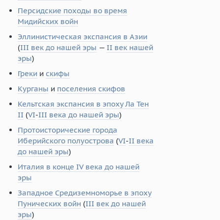
Персидские походы во время
Мидийских войн
Эллинистическая экспансия в Азии
(
III век до нашей эры
—
II век нашей
эры
)
Греки
и
скифы
Курганы
и
поселения скифов
Кельтская экспансия в эпоху Ла Тен
II
(
VI
-
III века до нашей эры
)
Протоисторические города
Иберийского полуострова
(
VI
-
II века
до нашей эры
)
Италия в конце IV века до нашей
эры
Западное Средиземноморье в эпоху
Пунических войн
(
III век до нашей
эры
)