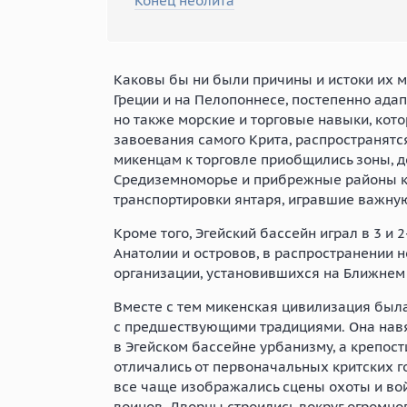
Конец неолита
Каковы бы ни были причины и истоки их 
Греции и на Пелопоннесе, постепенно адап
но также морские и торговые навыки, кото
завоевания самого Крита, распространятся
микенцам к торговле приобщились зоны, д
Средиземноморье и прибрежные районы ко
транспортировки янтаря, игравшие важную
Кроме того, Эгейский бассейн играл в 3 и
2
Анатолии и островов, в распространении 
организации, установившихся на Ближнем 
Вместе с тем микенская цивилизация был
с предшествующими традициями. Она нав
в Эгейском бассейне урбанизму, а крепос
отличались от первоначальных критских г
все чаще изображались сцены охоты и во
воинов. Дворцы строились вокруг огромног