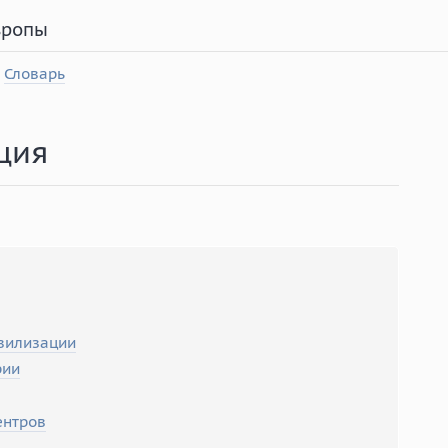
вропы
Словарь
ция
вилизации
рии
ентров