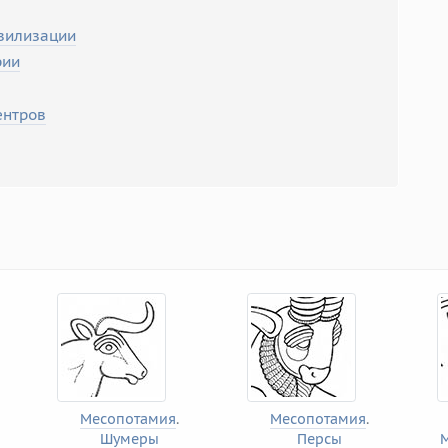
вилизации
рии
ентров
Месопотамия
.
Месопотамия
.
Шумеры
Персы