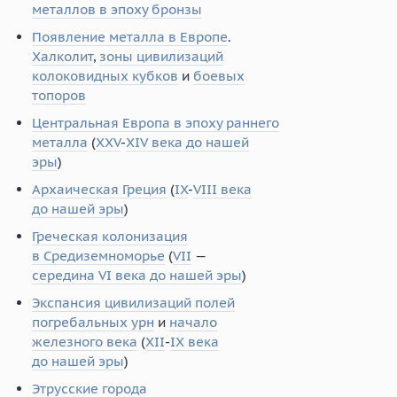
металлов в эпоху бронзы
Появление металла в Европе
.
Халколит
,
зоны цивилизаций
колоковидных кубков
и
боевых
топоров
Центральная Европа в эпоху раннего
металла
(
XXV
-
XIV века до нашей
эры
)
Архаическая Греция
(
IX
-
VIII века
до нашей эры
)
Греческая колонизация
в Средиземноморье
(
VII
—
середина VI века до нашей эры
)
Экспансия цивилизаций полей
погребальных урн
и
начало
железного века
(
XII
-
IX века
до нашей эры
)
Этрусские города