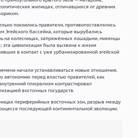
еолитических жилищах, отличавшихся от древних
вориком.
ельно покоились правители, противопоставлялись
 Эгейского бассейна, которые вырубались
ль на колесницах, запряжённых лошадьми, микенцы
; эта цивилизация была вызвана к жизни
ивших в контакт с уже урбанизированной эгейской
ремени начали устанавливаться новые отношения.
ю автономию перед властью правителей, как
внутренний плюрализм контрастировал
лизацией восточных государств.
раницах периферийных восточных зон, разрыв между
 процессе последующей континентальной эволюции.