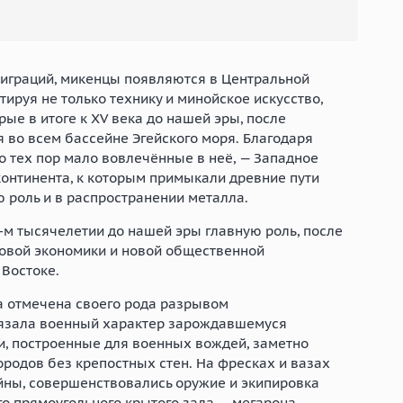
миграций, микенцы появляются в Центральной
тируя не только технику и минойское искусство,
рые в итоге к XV века до нашей эры, после
 во всем бассейне Эгейского моря. Благодаря
о тех пор мало вовлечённые в неё, — Западное
нтинента, к которым примыкали древние пути
 роль и в распространении металла.
-м
тысячелетии до нашей эры главную роль, после
новой экономики и новой общественной
Востоке.
а отмечена своего рода разрывом
язала военный характер зарождавшемуся
ти, построенные для военных вождей, заметно
ородов без крепостных стен. На фресках и вазах
йны, совершенствовались оружие и экипировка
о прямоугольного крытого зала — мегарона,