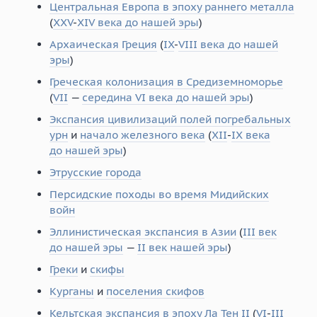
Центральная Европа в эпоху раннего металла
(
XXV
-
XIV века до нашей эры
)
Архаическая Греция
(
IX
-
VIII века до нашей
эры
)
Греческая колонизация в Средиземноморье
(
VII
—
середина VI века до нашей эры
)
Экспансия цивилизаций полей погребальных
урн
и
начало железного века
(
XII
-
IX века
до нашей эры
)
Этрусские города
Персидские походы во время Мидийских
войн
Эллинистическая экспансия в Азии
(
III век
до нашей эры
—
II век нашей эры
)
Греки
и
скифы
Курганы
и
поселения скифов
Кельтская экспансия в эпоху Ла Тен II
(
VI
-
III