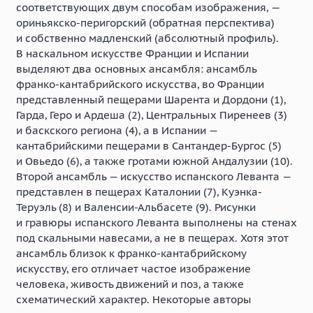
соответствующих двум способам изображения, —
ориньякско-перигорский (обратная перспектива)
и собственно мадленский (абсолютный профиль).
В наскальном искусстве Франции и Испании
выделяют два основных ансамбля: ансамбль
франко-кантабрийского искусства, во Франции
представленный пещерами Шарента и Дордони (1),
Гарда, Геро и Ардеша (2), Центральных Пиренеев (3)
и баскского региона (4), а в Испании —
кантабрийскими пещерами в Сантандер-Бургос (5)
и Овьедо (6), а также гротами южной Андалузии (10).
Второй ансамбль — искусство испанского Леванта —
представлен в пещерах Каталонии (7), Куэнка-
Теруэль (8) и Валенсии-Альбасете (9). Рисунки
и гравюры испанского Леванта выполнены на стенах
под скальными навесами, а не в пещерах. Хотя этот
ансамбль близок к франко-кантабрийскому
искусству, его отличает частое изображение
человека, живость движений и поз, а также
схематический характер. Некоторые авторы