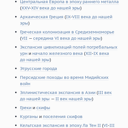
Центральная Европа в эпоху раннего металла
(
XXV
-
XIV века до нашей эры
)
Архаическая Греция
(
IX
-
VIII века до нашей
эры
)
Греческая колонизация в Средиземноморье
(
VII
—
середина VI века до нашей эры
)
Экспансия цивилизаций полей погребальных
урн
и
начало железного века
(
XII
-
IX века
до нашей эры
)
Этрусские города
Персидские походы во время Мидийских
войн
Эллинистическая экспансия в Азии
(
III век
до нашей эры
—
II век нашей эры
)
Греки
и
скифы
Курганы
и
поселения скифов
Кельтская экспансия в эпоху Ла Тен II
(
VI
-
III