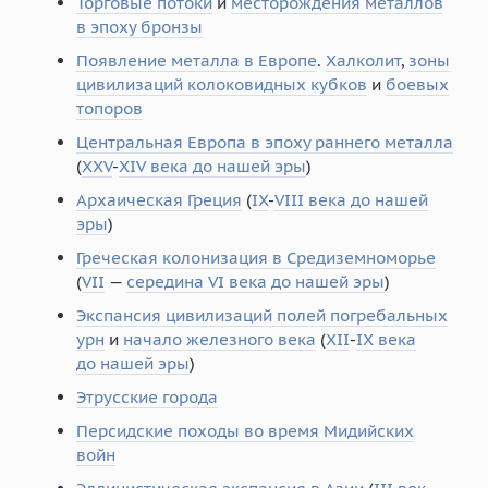
Торговые потоки
и
месторождения металлов
в эпоху бронзы
Появление металла в Европе
.
Халколит
,
зоны
цивилизаций колоковидных кубков
и
боевых
топоров
Центральная Европа в эпоху раннего металла
(
XXV
-
XIV века до нашей эры
)
Архаическая Греция
(
IX
-
VIII века до нашей
эры
)
Греческая колонизация в Средиземноморье
(
VII
—
середина VI века до нашей эры
)
Экспансия цивилизаций полей погребальных
урн
и
начало железного века
(
XII
-
IX века
до нашей эры
)
Этрусские города
Персидские походы во время Мидийских
войн