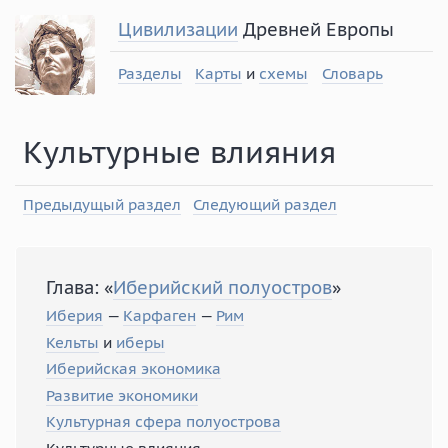
Цивилизации
Древней Европы
Разделы
Карты
и
схемы
Словарь
Культурные влияния
Предыдущый раздел
Следующий раздел
Глава: «
Иберийский полуостров
»
Иберия
—
Карфаген
—
Рим
Кельты
и
иберы
Иберийская экономика
Развитие экономики
Культурная сфера полуострова