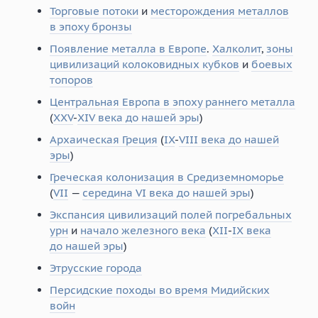
Торговые потоки
и
месторождения металлов
в эпоху бронзы
Появление металла в Европе
.
Халколит
,
зоны
цивилизаций колоковидных кубков
и
боевых
топоров
Центральная Европа в эпоху раннего металла
(
XXV
-
XIV века до нашей эры
)
Архаическая Греция
(
IX
-
VIII века до нашей
эры
)
Греческая колонизация в Средиземноморье
(
VII
—
середина VI века до нашей эры
)
Экспансия цивилизаций полей погребальных
урн
и
начало железного века
(
XII
-
IX века
до нашей эры
)
Этрусские города
Персидские походы во время Мидийских
войн