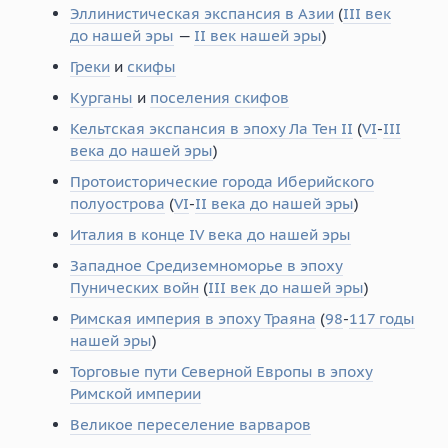
Эллинистическая экспансия в Азии
(
III век
до нашей эры
—
II век нашей эры
)
Греки
и
скифы
Курганы
и
поселения скифов
Кельтская экспансия в эпоху Ла Тен II
(
VI
-
III
века до нашей эры
)
Протоисторические города Иберийского
полуострова
(
VI
-
II века до нашей эры
)
Италия в конце IV века до нашей эры
Западное Средиземноморье в эпоху
Пунических войн
(
III век до нашей эры
)
Римская империя в эпоху Траяна
(
98
-
117 годы
нашей эры
)
Торговые пути Северной Европы в эпоху
Римской империи
Великое переселение варваров