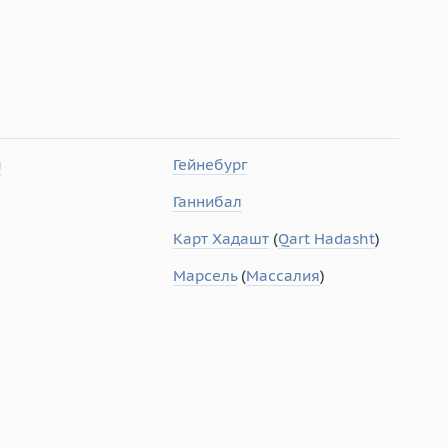
ы
Гейнебург
Ганнибал
Карт Хадашт
(
Qart Hadasht
)
Марсель
(
Массалия
)