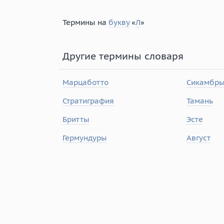
Термины на
букву
«
Л
»
Другие термины словаря
Марцаботто
Сикамбр
Стратиграфия
Тамань
Бритты
Эсте
Гермундуры
Август