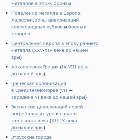
металлов в эпоху бронзы
Появление металла в Европе
.
Халколит
,
зоны цивилизаций
колоковидных кубков
и
боевых
топоров
Центральная Европа в эпоху раннего
металла
(
XXV
-
XIV века до нашей
эры
)
Архаическая Греция
(
IX
-
VIII века
до нашей эры
)
Греческая колонизация
в Средиземноморье
(
VII
—
середина VI века до нашей эры
)
Экспансия цивилизаций полей
погребальных урн
и
начало
железного века
(
XII
-
IX века
до нашей эры
)
Этрусские города