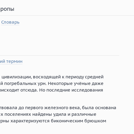
вропы
Словарь
ий термин
е цивилизации, восходящей к периоду средней
й погребальных урн. Некоторые учёные даже
оисходит отсюда. Но последние исследования
вовала до первого железного века, была основана
ых поселениях найдены удила и различные
урны характеризуются биконическим брюшком