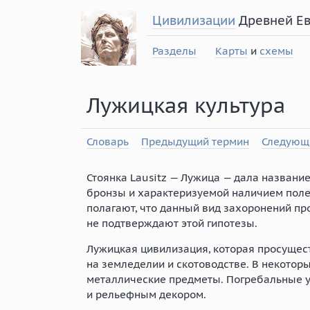
Цивилизации
Древней Е
Разделы
Карты
и
схемы
Лужицкая культура
Словарь
Предыдущий термин
Следующ
Стоянка Lausitz — Лужица — дала названи
бронзы и характеризуемой наличием поле
полагают, что данный вид захоронений пр
не подтверждают этой гипотезы.
Лужицкая цивилизация, которая просущест
на земледелии и скотоводстве. В некотор
металлические предметы. Погребальные 
и рельефным декором.