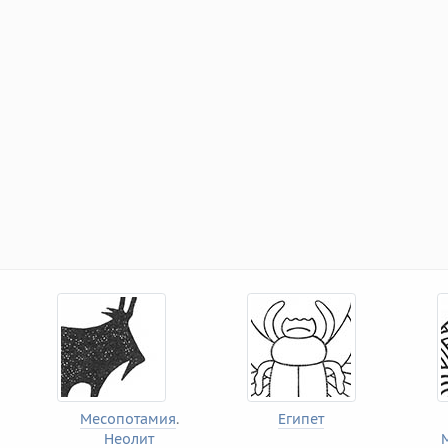
Месопотамия
.
Египет
Неолит