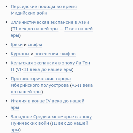
Персидские походы во время
Мидийских войн
Эллинистическая экспансия в Азии
(
III век до нашей эры
—
II век нашей
эры
)
Греки
и
скифы
Курганы
и
поселения скифов
Кельтская экспансия в эпоху Ла Тен
II
(
VI
-
III века до нашей эры
)
Протоисторические города
Иберийского полуострова
(
VI
-
II века
до нашей эры
)
Италия в конце IV века до нашей
эры
Западное Средиземноморье в эпоху
Пунических войн
(
III век до нашей
эры
)