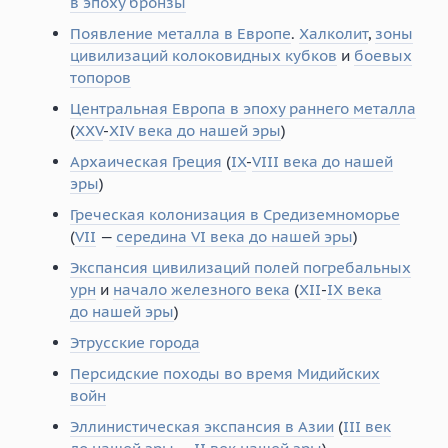
в эпоху бронзы
Появление металла в Европе
.
Халколит
,
зоны
цивилизаций колоковидных кубков
и
боевых
топоров
Центральная Европа в эпоху раннего металла
(
XXV
-
XIV века до нашей эры
)
Архаическая Греция
(
IX
-
VIII века до нашей
эры
)
Греческая колонизация в Средиземноморье
(
VII
—
середина VI века до нашей эры
)
Экспансия цивилизаций полей погребальных
урн
и
начало железного века
(
XII
-
IX века
до нашей эры
)
Этрусские города
Персидские походы во время Мидийских
войн
Эллинистическая экспансия в Азии
(
III век