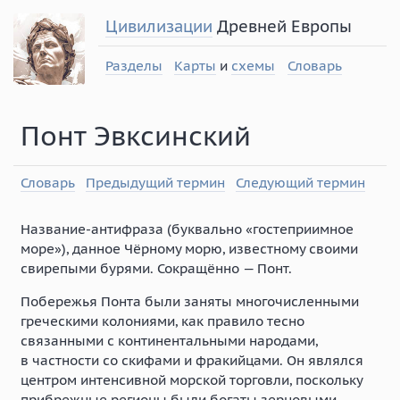
Цивилизации
Древней Европы
Разделы
Карты
и
схемы
Словарь
Понт Эвксинский
Словарь
Предыдущий термин
Следующий термин
Название-антифраза (буквально «гостеприимное
море»), данное Чёрному морю, известному своими
свирепыми бурями. Сокращённо — Понт.
Побережья Понта были заняты многочисленными
греческими колониями, как правило тесно
связанными с континентальными народами,
в частности со скифами и фракийцами. Он являлся
центром интенсивной морской торговли, поскольку
прибрежные регионы были богаты зерновыми