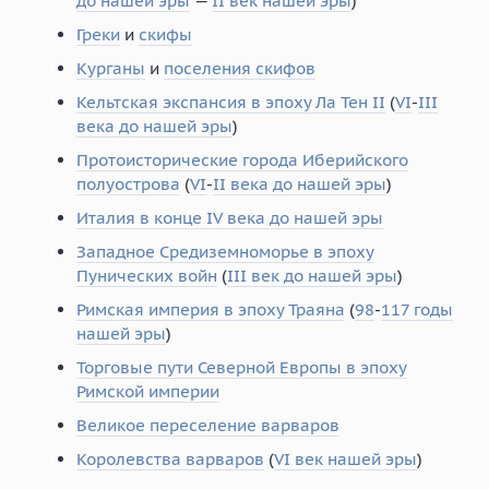
до нашей эры
—
II век нашей эры
)
Греки
и
скифы
Курганы
и
поселения скифов
Кельтская экспансия в эпоху Ла Тен II
(
VI
-
III
века до нашей эры
)
Протоисторические города Иберийского
полуострова
(
VI
-
II века до нашей эры
)
Италия в конце IV века до нашей эры
Западное Средиземноморье в эпоху
Пунических войн
(
III век до нашей эры
)
Римская империя в эпоху Траяна
(
98
-
117 годы
нашей эры
)
Торговые пути Северной Европы в эпоху
Римской империи
Великое переселение варваров
Королевства варваров
(
VI век нашей эры
)