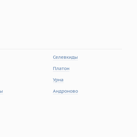
Селевкиды
Платон
Урна
ты
Андроново