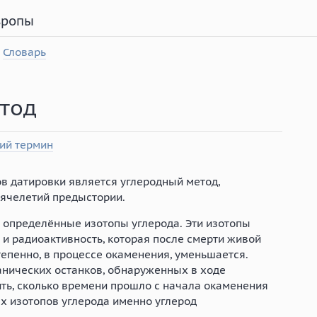
вропы
Словарь
тод
ий термин
в датировки является углеродный метод,
ячелетий предыстории.
т определённые изотопы углерода. Эти изотопы
и радиоактивность, которая после смерти живой
тепенно, в процессе окаменения, уменьшается.
анических останков, обнаруженных в ходе
ить, сколько времени прошло с начала окаменения
х изотопов углерода именно углерод