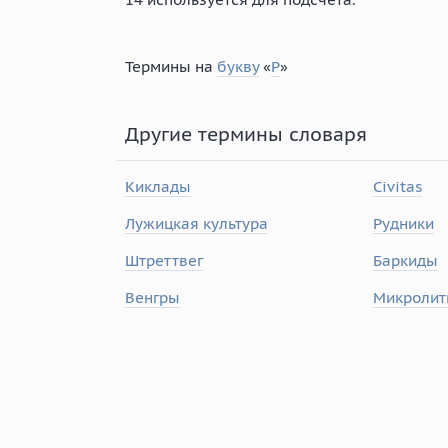
Термины на
букву
«
Р
»
Другие термины словаря
Киклады
Civitas
Лужицкая культура
Рудники
Штреттвег
Баркиды
Венгры
Микроли