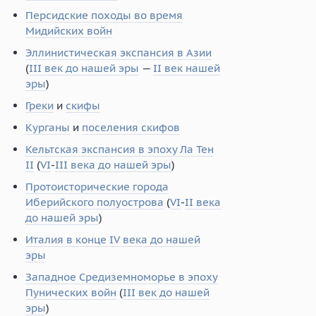
Персидские походы во время
Мидийских войн
Эллинистическая экспансия в Азии
(
III век до нашей эры
—
II век нашей
эры
)
Греки
и
скифы
Курганы
и
поселения скифов
Кельтская экспансия в эпоху Ла Тен
II
(
VI
-
III века до нашей эры
)
Протоисторические города
Иберийского полуострова
(
VI
-
II века
до нашей эры
)
Италия в конце IV века до нашей
эры
Западное Средиземноморье в эпоху
Пунических войн
(
III век до нашей
эры
)