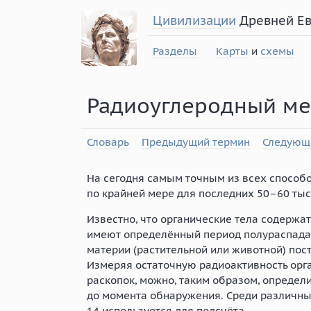
Цивилизации
Древней Е
Разделы
Карты
и
схемы
Радиоуглеродный ме
Словарь
Предыдущий термин
Следующ
На сегодня самым точным из всех способо
по крайней мере для последних
50–60
тыс
Известно, что органические тела содержа
имеют определённый период полураспада 
материи (растительной или животной) пос
Измеряя остаточную радиоактивность орг
раскопок, можно, таким образом, определ
до момента обнаружения. Среди различны
14 используется для подсчёта.