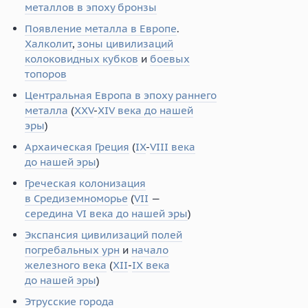
металлов в эпоху бронзы
Появление металла в Европе
.
Халколит
,
зоны цивилизаций
колоковидных кубков
и
боевых
топоров
Центральная Европа в эпоху раннего
металла
(
XXV
-
XIV века до нашей
эры
)
Архаическая Греция
(
IX
-
VIII века
до нашей эры
)
Греческая колонизация
в Средиземноморье
(
VII
—
середина VI века до нашей эры
)
Экспансия цивилизаций полей
погребальных урн
и
начало
железного века
(
XII
-
IX века
до нашей эры
)
Этрусские города