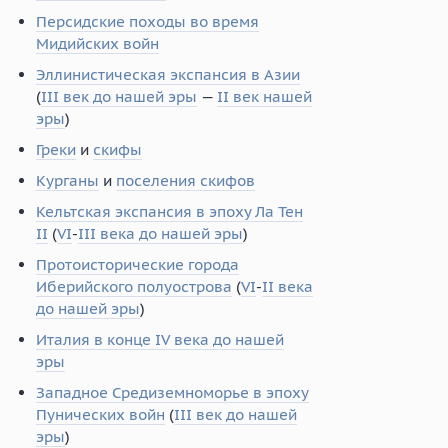
Персидские походы во время
Мидийских войн
Эллинистическая экспансия в Азии
(
III век до нашей эры
—
II век нашей
эры
)
Греки
и
скифы
Курганы
и
поселения скифов
Кельтская экспансия в эпоху Ла Тен
II
(
VI
-
III века до нашей эры
)
Протоисторические города
Иберийского полуострова
(
VI
-
II века
до нашей эры
)
Италия в конце IV века до нашей
эры
Западное Средиземноморье в эпоху
Пунических войн
(
III век до нашей
эры
)