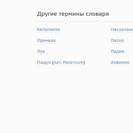
Другие термины словаря
Кельтилла
Наскально
Ориньяк
Ласко
Лук
Лидия
Падуя
(
лат
.
Patavium
)
Аквилея