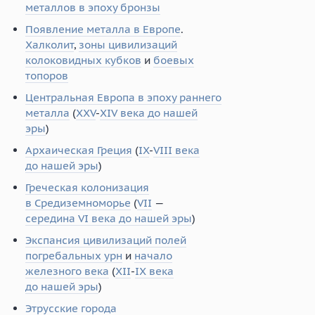
металлов в эпоху бронзы
Появление металла в Европе
.
Халколит
,
зоны цивилизаций
колоковидных кубков
и
боевых
топоров
Центральная Европа в эпоху раннего
металла
(
XXV
-
XIV века до нашей
эры
)
Архаическая Греция
(
IX
-
VIII века
до нашей эры
)
Греческая колонизация
в Средиземноморье
(
VII
—
середина VI века до нашей эры
)
Экспансия цивилизаций полей
погребальных урн
и
начало
железного века
(
XII
-
IX века
до нашей эры
)
Этрусские города