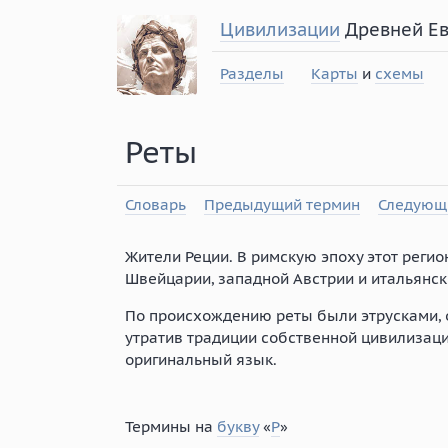
Цивилизации
Древней Е
Разделы
Карты
и
схемы
Реты
Словарь
Предыдущий термин
Следующ
Жители Реции. В римскую эпоху этот реги
Швейцарии, западной Австрии и итальянск
По происхождению реты были этрусками, 
утратив традиции собственной цивилизаци
оригинальный язык.
Термины на
букву
«
Р
»