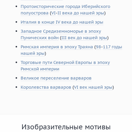
Протоисторические города Иберийского
полуострова
(
VI
-
II века до нашей эры
)
Италия в конце IV века до нашей эры
Западное Средиземноморье в эпоху
Пунических войн
(
III век до нашей эры
)
Римская империя в эпоху Траяна
(
98
-
117 годы
нашей эры
)
Торговые пути Северной Европы в эпоху
Римской империи
Великое переселение варваров
Королевства варваров
(
VI век нашей эры
)
Изобразительные мотивы