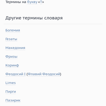
Термины на
букву
«
Т
»
Другие термины словаря
Богемия
Гезаты
Македония
Фризы
Коринф
Феодосий I
(
Флавий Феодосий
)
Limes
Пирги
Пазирик