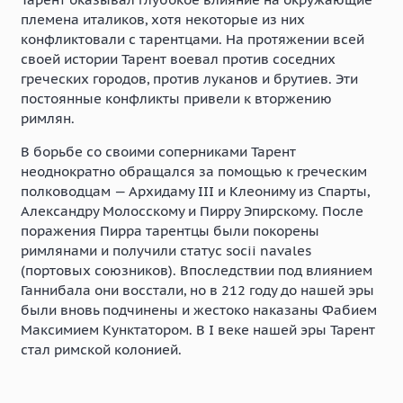
племена италиков, хотя некоторые из них
конфликтовали с тарентцами. На протяжении всей
своей истории Тарент воевал против соседних
греческих городов, против луканов и брутиев. Эти
постоянные конфликты привели к вторжению
римлян.
В борьбе со своими соперниками Тарент
неоднократно обращался за помощью к греческим
полководцам — Архидаму III и Клеониму из Спарты,
Александру Молосскому и Пирру Эпирскому. После
поражения Пирра тарентцы были покорены
римлянами и получили статус socii navales
(портовых союзников). Впоследствии под влиянием
Ганнибала они восстали, но в 212 году до нашей эры
были вновь подчинены и жестоко наказаны Фабием
Максимием Кунктатором. В I веке нашей эры Тарент
стал римской колонией.