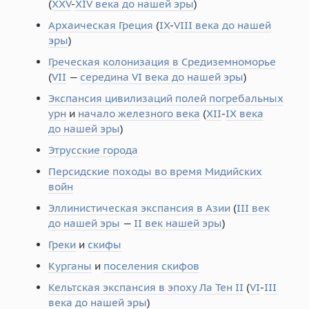
(
XXV
-
XIV века до нашей эры
)
Архаическая Греция
(
IX
-
VIII века до нашей
эры
)
Греческая колонизация в Средиземноморье
(
VII
—
середина VI века до нашей эры
)
Экспансия цивилизаций полей погребальных
урн
и
начало железного века
(
XII
-
IX века
до нашей эры
)
Этрусские города
Персидские походы во время Мидийских
войн
Эллинистическая экспансия в Азии
(
III век
до нашей эры
—
II век нашей эры
)
Греки
и
скифы
Курганы
и
поселения скифов
Кельтская экспансия в эпоху Ла Тен II
(
VI
-
III
века до нашей эры
)