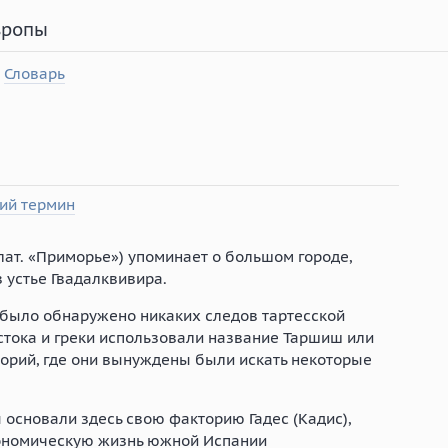
вропы
Словарь
ий термин
лат. «Приморье») упоминает о большом городе,
 устье Гвадалквивира.
 было обнаружено никаких следов тартесской
стока и греки использовали название Таршиш или
орий, где они вынуждены были искать некоторые
 основали здесь свою факторию Гадес (Кадис),
ономическую жизнь южной Испании