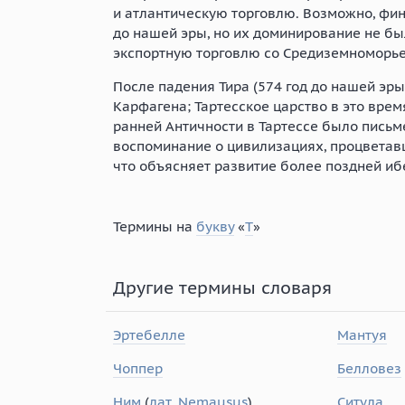
и атлантическую торговлю. Возможно, фини
до нашей эры, но их доминирование не б
экспортную торговлю со Средиземноморье
После падения Тира (574 год до нашей эры
Карфагена; Тартесское царство в это время
ранней Античности в Тартессе было письм
воспоминание о цивилизациях, процветавш
что объясняет развитие более поздней иб
Термины на
букву
«
Т
»
Другие термины словаря
Эртебелле
Мантуя
Чоппер
Белловез
Ним
(
лат
.
Nemausus
)
Ситула