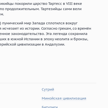
кийцы покорили царство Тартесс в VIII веке
ыло продолжительным. Тартезийцы сами вели
м.
) пунический мир Запада сплотился вокруг
 исчезает из истории. Согласно грекам, со времён
енное законодательство. Эта легенда сохранила
их в южной Испании в эпоху неолита и бронзы,
ерийской цивилизации в Андалузии.
Сутрий
Минойская цивилизация
Битуриги