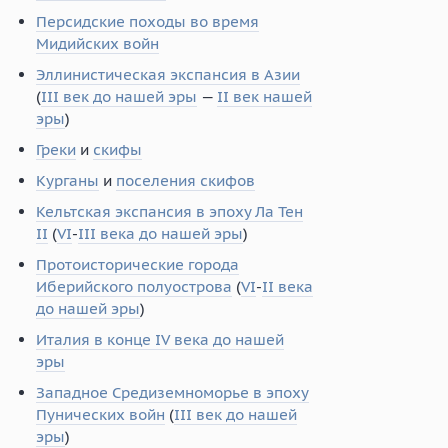
Персидские походы во время
Мидийских войн
Эллинистическая экспансия в Азии
(
III век до нашей эры
—
II век нашей
эры
)
Греки
и
скифы
Курганы
и
поселения скифов
Кельтская экспансия в эпоху Ла Тен
II
(
VI
-
III века до нашей эры
)
Протоисторические города
Иберийского полуострова
(
VI
-
II века
до нашей эры
)
Италия в конце IV века до нашей
эры
Западное Средиземноморье в эпоху
Пунических войн
(
III век до нашей
эры
)