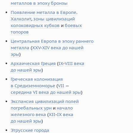
металлов в эпоху бронзы
Появление металла в Европе
.
Халколит
,
зоны цивилизаций
колоковидных кубков
и
боевых
топоров
Центральная Европа в эпоху раннего
металла
(
XXV
-
XIV века до нашей
эры
)
Архаическая Греция
(
IX
-
VIII века
до нашей эры
)
Греческая колонизация
в Средиземноморье
(
VII
—
середина VI века до нашей эры
)
Экспансия цивилизаций полей
погребальных урн
и
начало
железного века
(
XII
-
IX века
до нашей эры
)
Этрусские города