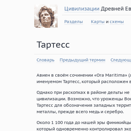
Цивилизации
Древней Е
Разделы
Карты
и
схемы
Тартесс
Словарь
Предыдущий термин
Следующ
Авиен в своём сочинении «Ora Maritima» (
именуемом Тартесс, который расположен в
Однако при раскопках в районе дельты не
цивилизации. Возможно, что уроженцы Во
Тартесс для обозначения западных террит
металлы, прежде всего медь и серебро.
Около 1 100 года до нашей эры финикийцы
который одновременно контролировал эк