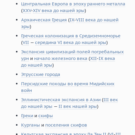
Центральная Европа в эпоху раннего металла
(
XXV
-
XIV века до нашей эры
)
Архаическая Греция
(
IX
-
VIII века до нашей
эры
)
Греческая колонизация в Средиземноморье
(
VII
—
середина VI века до нашей эры
)
Экспансия цивилизаций полей погребальных
урн
и
начало железного века
(
XII
-
IX века
до нашей эры
)
Этрусские города
Персидские походы во время Мидийских
войн
Эллинистическая экспансия в Азии
(
III век
до нашей эры
—
II век нашей эры
)
Греки
и
скифы
Курганы
и
поселения скифов
Кельтская экспансия в эпоху Ла Тен II
(
VI
-
III