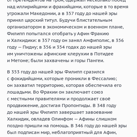
над иллирийцами и фракийцами, которые в то время
угрожали Македонии, а в 357 году до нашей эры
принял царский титул. Будучи блистательным
организатором в экономическом и военном плане,
Филипп попытался отобрать у Афин Фракию
и Халкидики: в 357 году он занял Амфиполис, в 356
году — Пидну; в 356 и 354 годах до нашей эры
им уничтожены афинские клерухии в Потидее
и Метоне; были захвачены и горы Пангеи.
В 353 году до нашей эры Филипп сразился
с фокидийцами, которые проникли в Фессалию;
он захватил территорию, которая обеспечила его
лошадьми. Во Фракии он заключает союз
с местными правителями и продолжает своё
продвижение, достигая Пропонтиды. В 348 году
до нашей эры Филипп завершает завоевание
Халкидик, овладев Олинфом — Афины слишком
поздно пришли на помощь. В 346 году до нашей эры
был подписан мир, неблагоприятный для Афин,