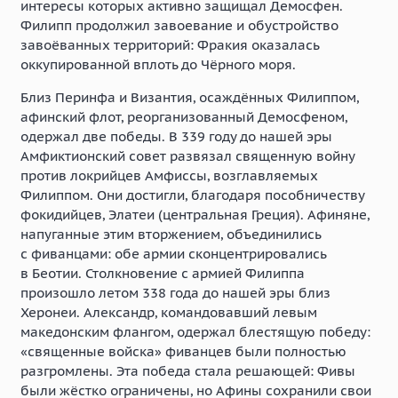
интересы которых активно защищал Демосфен.
Филипп продолжил завоевание и обустройство
завоёванных территорий: Фракия оказалась
оккупированной вплоть до Чёрного моря.
Близ Перинфа и Византия, осаждённых Филиппом,
афинский флот, реорганизованный Демосфеном,
одержал две победы. В 339 году до нашей эры
Амфиктионский совет развязал священную войну
против локрийцев Амфиссы, возглавляемых
Филиппом. Они достигли, благодаря пособничеству
фокидийцев, Элатеи (центральная Греция). Афиняне,
напуганные этим вторжением, объединились
с фиванцами: обе армии сконцентрировались
в Беотии. Столкновение с армией Филиппа
произошло летом 338 года до нашей эры близ
Херонеи. Александр, командовавший левым
македонским флангом, одержал блестящую победу:
«священные войска» фиванцев были полностью
разгромлены. Эта победа стала решающей: Фивы
были жёстко ограничены, но Афины сохранили свои