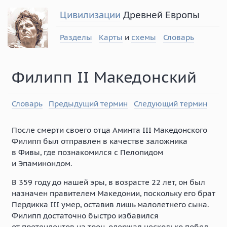
Цивилизации
Древней Европы
Разделы
Карты
и
схемы
Словарь
Филипп II Македонский
Словарь
Предыдущий термин
Следующий термин
После смерти своего отца Аминта III Македонского
Филипп был отправлен в качестве заложника
в Фивы, где познакомился с Пелопидом
и Эпаминондом.
В 359 году до нашей эры, в возрасте 22 лет, он был
назначен правителем Македонии, поскольку его брат
Пердикка III умер, оставив лишь малолетнего сына.
Филипп достаточно быстро избавился
от претендентов на трон, одержал несколько побед