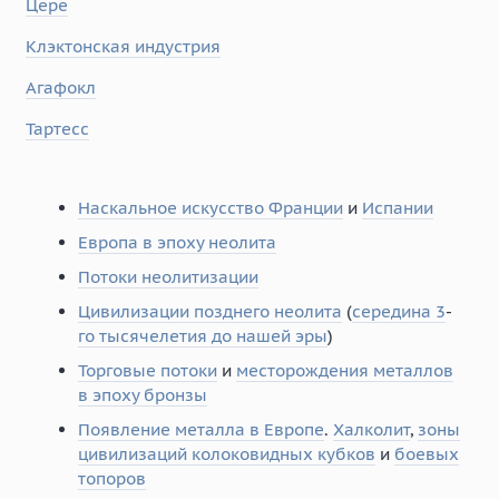
Цере
Клэктонская индустрия
Агафокл
Тартесс
Наскальное искусство Франции
и
Испании
Европа в эпоху неолита
Потоки неолитизации
Цивилизации позднего неолита
(
середина 3
-
го тысячелетия до нашей эры
)
Торговые потоки
и
месторождения металлов
в эпоху бронзы
Появление металла в Европе
.
Халколит
,
зоны
цивилизаций колоковидных кубков
и
боевых
топоров