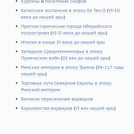
Курганы
и
поселения скифов
Кельтская экспансия в эпоху Ла Тен II
(
VI
-
III
века до нашей эры
)
Протоисторические города Иберийского
полуострова
(
VI
-
II века до нашей эры
)
Италия в конце IV века до нашей эры
Западное Средиземноморье в эпоху
Пунических войн
(
III век до нашей эры
)
Римская империя в эпоху Траяна
(
98
-
117 годы
нашей эры
)
Торговые пути Северной Европы в эпоху
Римской империи
Великое переселение варваров
Королевства варваров
(
VI век нашей эры
)