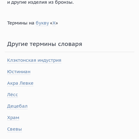
и другие изделия из бронзы.
Термины на
букву
«
Х
»
Другие термины словаря
Клэктонская индустрия
Юстиниан
Акра Левке
Лёсс
Децебал
Храм
Свевы