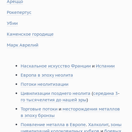
Ареццо
Рокепертус
Убии
Каменское городище
Марк Аврелий
Наскальное искусство Франции
и
Испании
Европа в эпоху неолита
Потоки неолитизации
Цивилизации позднего неолита
(
середина 3
-
го тысячелетия до нашей эры
)
Торговые потоки
и
месторождения металлов
в эпоху бронзы
Появление металла в Европе
.
Халколит
,
зоны
цивилизаций колоковидных кубков
и
боевых