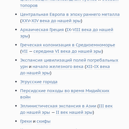
топоров
Центральная Европа в эпоху раннего металла
(
XXV
-
XIV века до нашей эры
)
Архаическая Греция
(
IX
-
VIII века до нашей
эры
)
Греческая колонизация в Средиземноморье
(
VII
—
середина VI века до нашей эры
)
Экспансия цивилизаций полей погребальных
урн
и
начало железного века
(
XII
-
IX века
до нашей эры
)
Этрусские города
Персидские походы во время Мидийских
войн
Эллинистическая экспансия в Азии
(
III век
до нашей эры
—
II век нашей эры
)
Греки
и
скифы