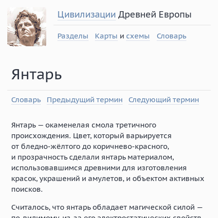
Цивилизации
Древней Европы
Разделы
Карты
и
схемы
Словарь
Янтарь
Словарь
Предыдущий термин
Следующий термин
Янтарь — окаменелая смола третичного
происхождения. Цвет, который варьируется
от бледно-жёлтого до коричнево-красного,
и прозрачность сделали янтарь материалом,
использовавшимся древними для изготовления
красок, украшений и амулетов, и объектом активных
поисков.
Считалось, что янтарь обладает магической силой —
по-видимому, из-за его электростатических свойств