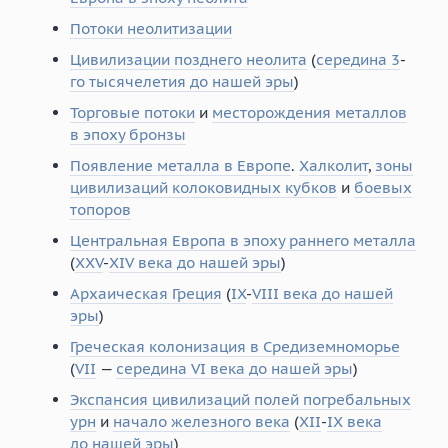
Потоки неолитизации
Цивилизации позднего неолита
(
середина 3
-
го тысячелетия до нашей эры
)
Торговые потоки
и
месторождения металлов
в эпоху бронзы
Появление металла в Европе
.
Халколит
,
зоны
цивилизаций колоковидных кубков
и
боевых
топоров
Центральная Европа в эпоху раннего металла
(
XXV
-
XIV века до нашей эры
)
Архаическая Греция
(
IX
-
VIII века до нашей
эры
)
Греческая колонизация в Средиземноморье
(
VII
—
середина VI века до нашей эры
)
Экспансия цивилизаций полей погребальных
урн
и
начало железного века
(
XII
-
IX века
до нашей эры
)