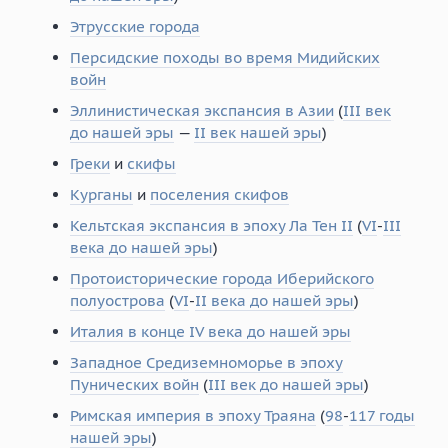
Этрусские города
Персидские походы во время Мидийских
войн
Эллинистическая экспансия в Азии
(
III век
до нашей эры
—
II век нашей эры
)
Греки
и
скифы
Курганы
и
поселения скифов
Кельтская экспансия в эпоху Ла Тен II
(
VI
-
III
века до нашей эры
)
Протоисторические города Иберийского
полуострова
(
VI
-
II века до нашей эры
)
Италия в конце IV века до нашей эры
Западное Средиземноморье в эпоху
Пунических войн
(
III век до нашей эры
)
Римская империя в эпоху Траяна
(
98
-
117 годы
нашей эры
)