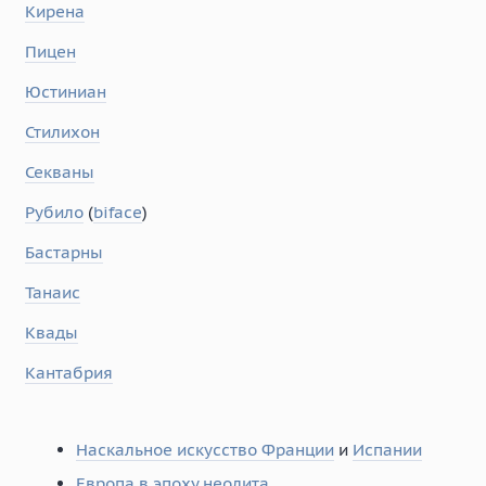
Кирена
Пицен
Юстиниан
Стилихон
Секваны
Рубило
(
biface
)
Бастарны
Танаис
Квады
Кантабрия
Наскальное искусство Франции
и
Испании
Европа в эпоху неолита