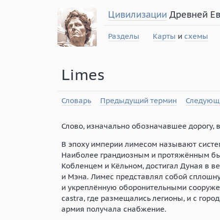
Цивилизации
Древней Е
Разделы
Карты
и
схемы
Limes
Словарь
Предыдущий термин
Следующ
Слово, изначально обозначавшее дорогу, 
В эпоху империи лимесом называют систем
Наиболее грандиозным и протяжённым был
Кобленцем и Кёльном, достигал Дуная в в
и Мэна. Лимес представлял собой сплошн
и укреплённую оборонительными сооружен
castra, где размещались легионы, и с гор
армия получала снабжение.