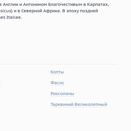
 Англии и Антонином Благочестивым в Карпатах,
sicus) и в Северной Африке. В эпоху поздней
s Italiae.
Копты
ы
Фасос
Роксоланы
Тарквиний Великолепный