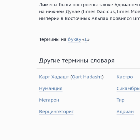
Лимесы были построены также Адрианом в
на нижнем Дунае (limes Dacicus, limes Мое
империи в Восточных Альпах появился lime
Термины на
букву
«
L
»
Другие термины словаря
Карт Хадашт
(
Qart Hadasht
)
Кастро
Нуманция
Сикамбр
Мегарон
Тир
Верцингеториг
Адриан