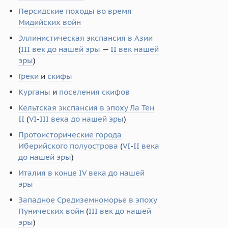
Персидские походы во время
Мидийских войн
Эллинистическая экспансия в Азии
(
III век до нашей эры
—
II век нашей
эры
)
Греки
и
скифы
Курганы
и
поселения скифов
Кельтская экспансия в эпоху Ла Тен
II
(
VI
-
III века до нашей эры
)
Протоисторические города
Иберийского полуострова
(
VI
-
II века
до нашей эры
)
Италия в конце IV века до нашей
эры
Западное Средиземноморье в эпоху
Пунических войн
(
III век до нашей
эры
)