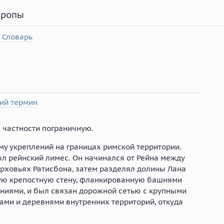
вропы
Словарь
ий термин
в частности пограничную.
у укреплений на границах римской территории.
 рейнский лимес. Он начинался от Рейна между
ерховьях Ратисбона, затем разделял долины Лана
ую крепостную стену, фланкированную башнями
иями, и был связан дорожной сетью с крупными
одами и деревнями внутренних территорий, откуда