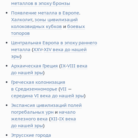
металлов в эпоху бронзы
Появление металла в Европе
.
Халколит
,
зоны цивилизаций
колоковидных кубков
и
боевых
топоров
Центральная Европа в эпоху раннего
металла
(
XXV
-
XIV века до нашей
эры
)
Архаическая Греция
(
IX
-
VIII века
до нашей эры
)
Греческая колонизация
в Средиземноморье
(
VII
—
середина VI века до нашей эры
)
Экспансия цивилизаций полей
погребальных урн
и
начало
железного века
(
XII
-
IX века
до нашей эры
)
Этрусские города