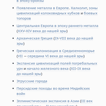
в эпоху бронзы
Появление металла в Европе
.
Халколит
,
зоны
цивилизаций колоковидных кубков
и
боевых
топоров
Центральная Европа в эпоху раннего металла
(
XXV
-
XIV века до нашей эры
)
Архаическая Греция
(
IX
-
VIII века до нашей
эры
)
Греческая колонизация в Средиземноморье
(
VII
—
середина VI века до нашей эры
)
Экспансия цивилизаций полей погребальных
урн
и
начало железного века
(
XII
-
IX века
до нашей эры
)
Этрусские города
Персидские походы во время Мидийских
войн
Эллинистическая экспансия в Азии
(
III век