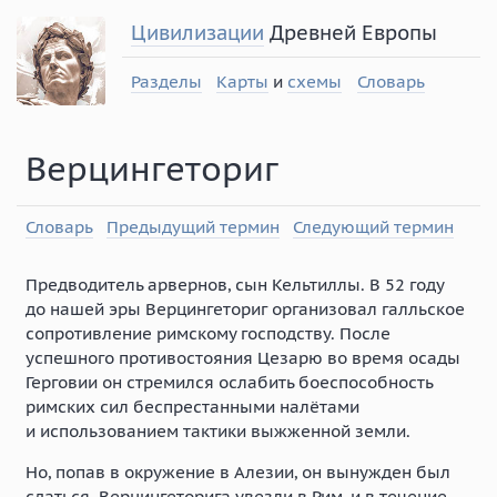
Цивилизации
Древней Европы
Разделы
Карты
и
схемы
Словарь
Верцингеториг
Словарь
Предыдущий термин
Следующий термин
Предводитель арвернов, сын Кельтиллы. В 52 году
до нашей эры Верцингеториг организовал галльское
сопротивление римскому господству. После
успешного противостояния Цезарю во время осады
Герговии он стремился ослабить боеспособность
римских сил беспрестанными налётами
и использованием тактики выжженной земли.
Но, попав в окружение в Алезии, он вынужден был
сдаться. Верцингеторига увезли в Рим, и в течение