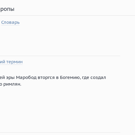
вропы
Словарь
ий термин
ей эры Маробод вторгся в Богемию, где создал
о римлян.