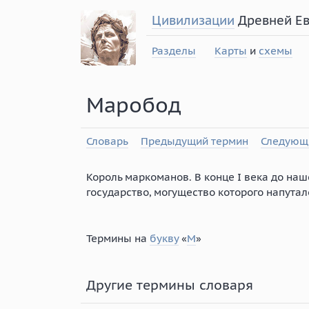
Цивилизации
Древней Е
Разделы
Карты
и
схемы
Маробод
Словарь
Предыдущий термин
Следующ
Король маркоманов. В конце I века до наш
государство, могущество которого напутал
Термины на
букву
«
М
»
Другие термины словаря