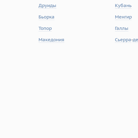
Друиды
Кубань
Бьорка
Менгир
Топор
Галлы
Македония
Сьерра
-
д