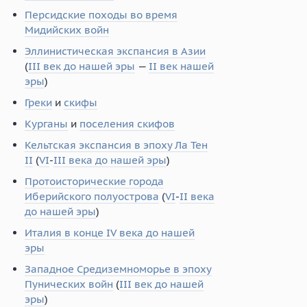
Персидские походы во время
Мидийских войн
Эллинистическая экспансия в Азии
(
III век до нашей эры
—
II век нашей
эры
)
Греки
и
скифы
Курганы
и
поселения скифов
Кельтская экспансия в эпоху Ла Тен
II
(
VI
-
III века до нашей эры
)
Протоисторические города
Иберийского полуострова
(
VI
-
II века
до нашей эры
)
Италия в конце IV века до нашей
эры
Западное Средиземноморье в эпоху
Пунических войн
(
III век до нашей
эры
)