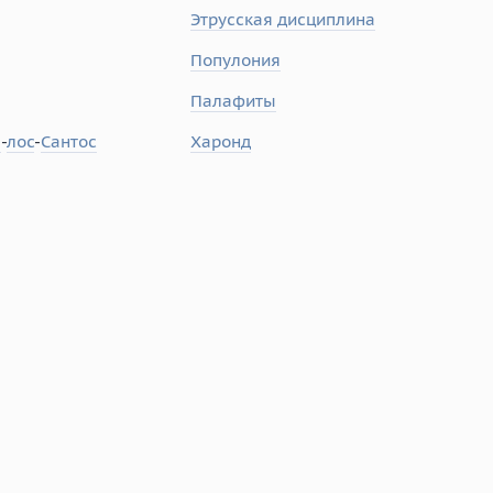
Этрусская дисциплина
Популония
Палафиты
е
-
лос
-
Сантос
Харонд