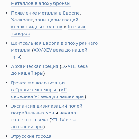
металлов в эпоху бронзы
Появление металла в Европе
.
Халколит
,
зоны цивилизаций
колоковидных кубков
и
боевых
топоров
Центральная Европа в эпоху раннего
металла
(
XXV
-
XIV века до нашей
эры
)
Архаическая Греция
(
IX
-
VIII века
до нашей эры
)
Греческая колонизация
в Средиземноморье
(
VII
—
середина VI века до нашей эры
)
Экспансия цивилизаций полей
погребальных урн
и
начало
железного века
(
XII
-
IX века
до нашей эры
)
Этрусские города