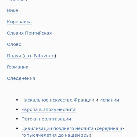
Вике
Киренаика
Ольвия Понтийская
Олово
Падуя
(
лат
.
Patavium
)
Германик
Оледенения
Наскальное искусство Франции
и
Испании
Европа в эпоху неолита
Потоки неолитизации
Цивилизации позднего неолита
(
середина 3
-
го тысячелетия до нашей эры
)