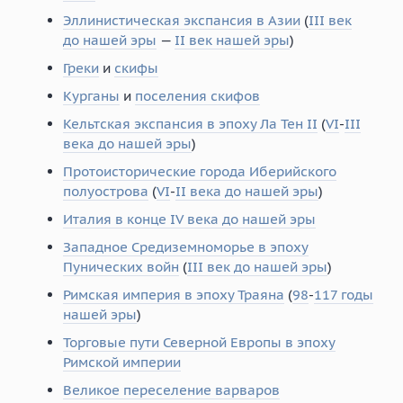
Эллинистическая экспансия в Азии
(
III век
до нашей эры
—
II век нашей эры
)
Греки
и
скифы
Курганы
и
поселения скифов
Кельтская экспансия в эпоху Ла Тен II
(
VI
-
III
века до нашей эры
)
Протоисторические города Иберийского
полуострова
(
VI
-
II века до нашей эры
)
Италия в конце IV века до нашей эры
Западное Средиземноморье в эпоху
Пунических войн
(
III век до нашей эры
)
Римская империя в эпоху Траяна
(
98
-
117 годы
нашей эры
)
Торговые пути Северной Европы в эпоху
Римской империи
Великое переселение варваров