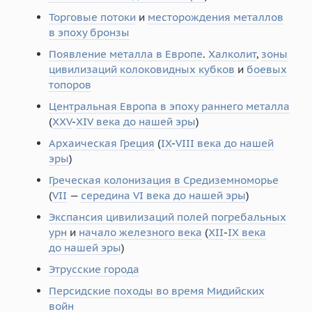
Торговые потоки
и
месторождения металлов
в эпоху бронзы
Появление металла в Европе
.
Халколит
,
зоны
цивилизаций колоковидных кубков
и
боевых
топоров
Центральная Европа в эпоху раннего металла
(
XXV
-
XIV века до нашей эры
)
Архаическая Греция
(
IX
-
VIII века до нашей
эры
)
Греческая колонизация в Средиземноморье
(
VII
—
середина VI века до нашей эры
)
Экспансия цивилизаций полей погребальных
урн
и
начало железного века
(
XII
-
IX века
до нашей эры
)
Этрусские города
Персидские походы во время Мидийских
войн